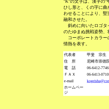
"K"の文字は、漢字の
ひし形と、くの字に曲
わせることにより、堅
融和させた。
斜めに向いたロゴタ
のたゆまぬ挑戦姿勢、
コーポレートカラーの
情熱を表す。
代表者
甲斐 宗生
住 所
尼崎市崇徳院2
電 話
06-6412-7746
ＦＡＸ
06-6413-0710
e-mail
kogeisha@com
ホームペー
ジ